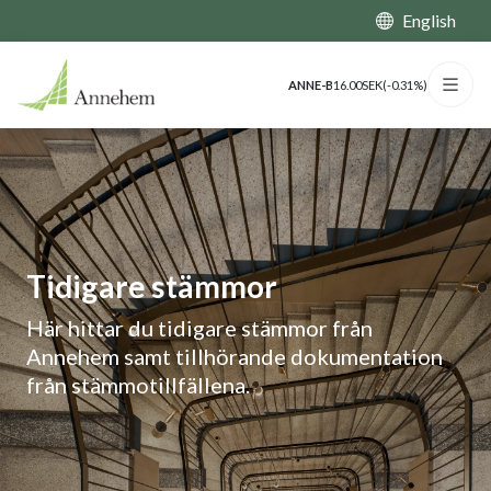
English
ANNE-B
16.00
SEK
(
-0.31%
)
Tidigare stämmor
Här hittar du tidigare stämmor från
Annehem samt tillhörande dokumentation
från stämmotillfällena.