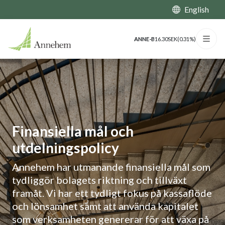
English
ANNE-B
16.30
SEK
(
0.31%
)
Finansiella mål och
utdelningspolicy
Annehem har utmanande finansiella mål som
tydliggör bolagets riktning och tillväxt
framåt. Vi har ett tydligt fokus på kassaflöde
och lönsamhet samt att använda kapitalet
som verksamheten genererar för att växa på