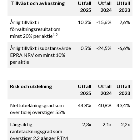
Tillväxt och avkastning
Utfall
Utfall
Utfall
2025
2024
2023
Årlig tillväxt i
10,3%
-15,6%
2,6%
förvaltningsresultat om
1,2
minst 20% per aktie
Årlig tillväxt i substansvärde
0,5%
-24,5%
-6,6%
EPRA NRV om minst 10%
per aktie
Risk och utdelning
Utfall
Utfall
Utfall
2025
2024
2023
Nettobelåningsgrad som
44,8%
40,8%
43,4%
över tid ej överstiger 55%
Långsiktig
2,3x
2,1x
2,2x
räntetäckningsgrad som
överstiger 2,2 gånger RTM