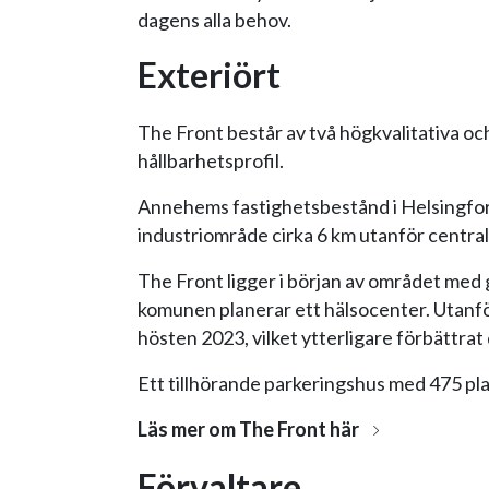
dagens alla behov.
Exteriört
The Front består av två högkvalitativa 
hållbarhetsprofil.
Annehems fastighetsbestånd i Helsingfors
industriområde cirka 6 km utanför centr
The Front ligger i början av området med g
komunen planerar ett hälsocenter. Utanf
hösten 2023, vilket ytterligare förbättra
Ett tillhörande parkeringshus med 475 plat
Läs mer om The Front här
Förvaltare