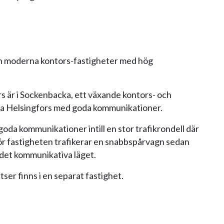
och moderna kontors-fastigheter med hög
 är i Sockenbacka, ett växande kontors- och
ala Helsingfors med goda kommunikationer.
oda kommunikationer intill en stor trafikrondell där
ör fastigheten trafikerar en snabbspårvagn sedan
t det kommunikativa läget.
ser finns i en separat fastighet.