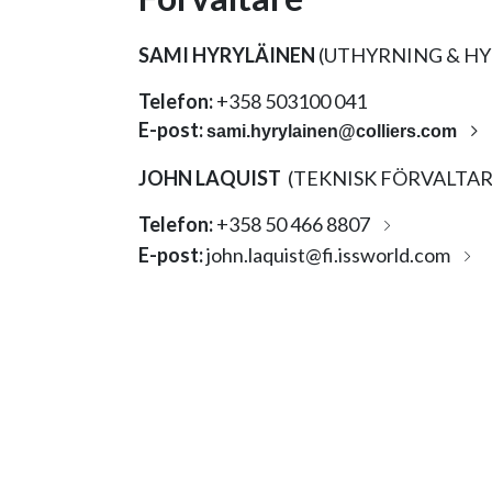
SAMI HYRYLÄINEN
(UTHYRNING & H
Telefon:
+358 503100 041
E-post:
sami.hyrylainen@colliers.com
JOHN LAQUIST
(TEKNISK FÖRVALTAR
Telefon:
+358 50 466 8807
E-post:
john.laquist@fi.issworld.com