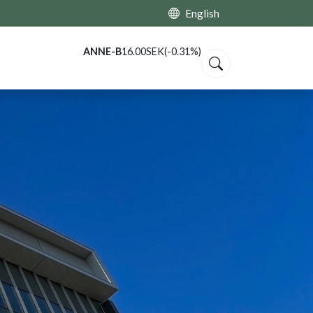
English
ANNE-B
16.00
SEK
(
-0.31%
)