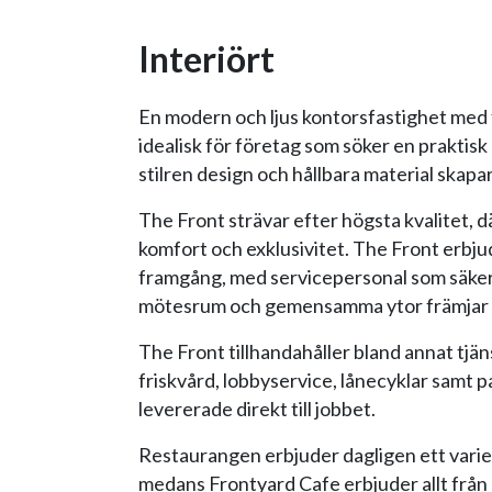
Interiört
En modern och ljus kontorsfastighet med f
idealisk för företag som söker en praktis
stilren design och hållbara material skapa
The Front strävar efter högsta kvalitet, d
komfort och exklusivitet. The Front erbjud
framgång, med servicepersonal som säker
mötesrum och gemensamma ytor främjar b
The Front tillhandahåller bland annat tjän
friskvård, lobbyservice, lånecyklar samt p
levererade direkt till jobbet.
Restaurangen erbjuder dagligen ett varier
medans Frontyard Cafe erbjuder allt från en